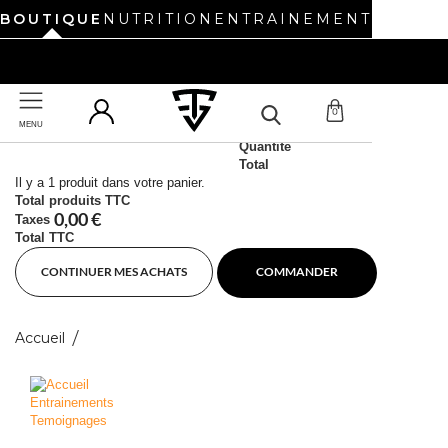
BOUTIQUE
NUTRITION
ENTRAINEMENT
UN NOUVEAU SITE REVIENT BIENTÔT. BONNES VACANCES !
0
MENU
Produit ajouté au panier avec succès
UN NOUVEAU SITE REVIENT BIENTÔT. BONNES VACANCES !
Quantité
Total
Il y a 1 produit dans votre panier.
Total produits TTC
0,00 €
Taxes
Total TTC
CONTINUER MES ACHATS
COMMANDER
Accueil
Entrainements
Temoignages