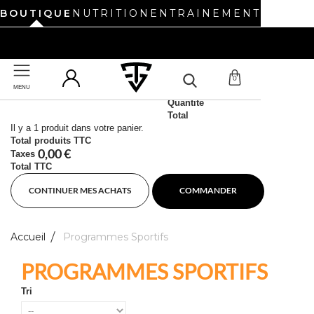
BOUTIQUE
NUTRITION
ENTRAINEMENT
UN NOUVEAU SITE REVIENT BIENTÔT. BONNES VACANCES !
0
MENU
Produit ajouté au panier avec succès
UN NOUVEAU SITE REVIENT BIENTÔT. BONNES VACANCES !
Quantité
Total
Il y a 1 produit dans votre panier.
Total produits TTC
0,00 €
Taxes
Total TTC
CONTINUER MES ACHATS
COMMANDER
Accueil
Programmes Sportifs
PROGRAMMES SPORTIFS
Tri