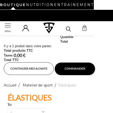
BOUTIQUE
NUTRITION
ENTRAINEMENT
UN NOUVEAU SITE REVIENT BIENTÔT. BONNES VACANCES !
0
MENU
Produit ajouté au panier avec succès
UN NOUVEAU SITE REVIENT BIENTÔT. BONNES VACANCES !
Quantité
Total
Il y a 1 produit dans votre panier.
Total produits TTC
0,00 €
Taxes
Total TTC
CONTINUER MES ACHATS
COMMANDER
Accueil
Materiel de sport
Élastiques
ÉLASTIQUES
Tri