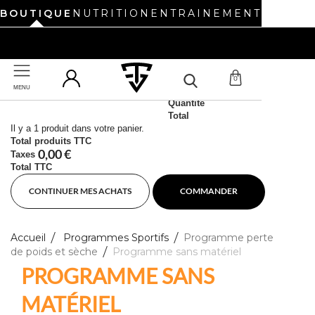
BOUTIQUE
NUTRITION
ENTRAINEMENT
UN NOUVEAU SITE REVIENT BIENTÔT. BONNES VACANCES !
0
MENU
Produit ajouté au panier avec succès
UN NOUVEAU SITE REVIENT BIENTÔT. BONNES VACANCES !
Quantité
Total
Il y a 1 produit dans votre panier.
Total produits TTC
0,00 €
Taxes
Total TTC
CONTINUER MES ACHATS
COMMANDER
Accueil
Programmes Sportifs
Programme perte
de poids et sèche
Programme sans matériel
PROGRAMME SANS
MATÉRIEL