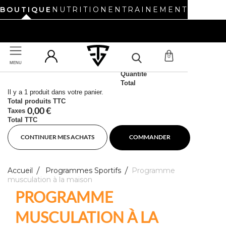
BOUTIQUE
NUTRITION
ENTRAINEMENT
UN NOUVEAU SITE REVIENT BIENTÔT. BONNES VACANCES !
0
MENU
Produit ajouté au panier avec succès
UN NOUVEAU SITE REVIENT BIENTÔT. BONNES VACANCES !
Quantité
Total
Il y a 1 produit dans votre panier.
Total produits TTC
0,00 €
Taxes
Total TTC
CONTINUER MES ACHATS
COMMANDER
Accueil
Programmes Sportifs
Programme
musculation à la maison
PROGRAMME
MUSCULATION À LA