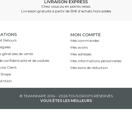
LIVRAISON EXPRESS
Chez vous ou en points relais.
Livraison gratuite à partir de 59€ d’achats hors soldes
ATIONS
MON COMPTE
et Retours
Mes commandes
égales
Mes avoirs
 générales de vente
Mes adresses
e confidentialité et de cookies
Mes informations personnelles
ice Client
Mes bons de réduction
mShape
trition
© TEAMSHAPE 2014 - 2026 TOUS DROITS RÉSERVÉS
VOUS ÊTES LES MEILLEURS