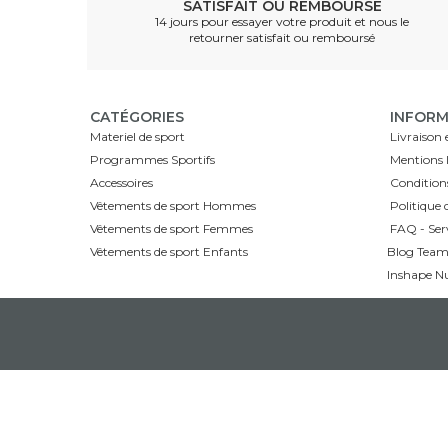
SATISFAIT OU REMBOURSÉ
14 jours pour essayer votre produit et nous le
retourner satisfait ou remboursé
CATÉGORIES
INFORM
Materiel de sport
Livraison 
Programmes Sportifs
Mentions l
Accessoires
Conditions
Vêtements de sport Hommes
Politique d
Vêtements de sport Femmes
FAQ - Serv
Vêtements de sport Enfants
Blog Tea
Inshape Nu